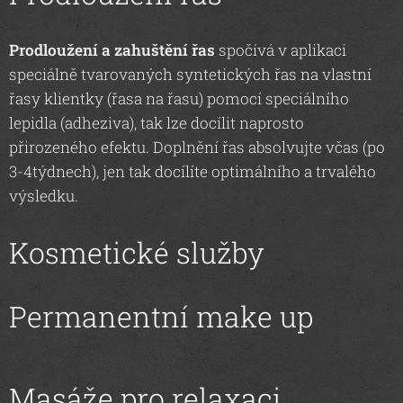
Prodloužení a zahuštění řas
spočívá v aplikaci
speciálně tvarovaných syntetických řas na vlastní
řasy klientky (řasa na řasu) pomocí speciálního
lepidla (adheziva), tak lze docílit naprosto
přirozeného efektu. Doplnění řas absolvujte včas (po
3-4týdnech), jen tak docílíte optimálního a trvalého
výsledku.
Kosmetické služby
Permanentní make up
Masáže pro relaxaci