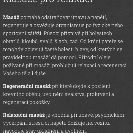
Masáž
pomáhá odstraňovat únavu a napětí,
regeneruje a osvěžuje organismus po fyzické nebo
sportovní zátěži. Působí příznivě při bolestech
obratlů, kloubů, svalů, šlach, zad. Od krční páteře se
mnohdy objevují časté bolesti hlavy, od kterých se
pravidelnou masáží dá pomoci. Přírodní oleje
požívané při masáži prohlubují relaxaci a regeneraci
Vašeho těla i duše.
Regenerační masáž
při které dojde k posílení
krevního oběhu, uvolnění svalstva, prokrvení a
regeneraci pokožky.
Relaxační masáž
je vhodná při únavě, psychickém
vyčerpání, stresu či napětí. Snižuje nervozitu,
navozuje stav uklidnění a uvolnění.