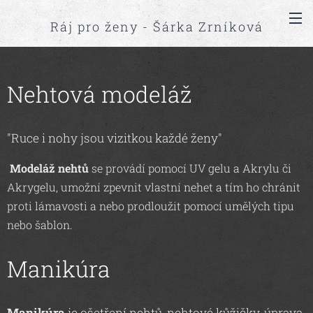
Ráj pro ženy - Šárka Zrníková
Nehtová modeláž
"Ruce i nohy jsou vizitkou každé ženy"
Modeláž nehtů
se provádí pomocí UV gelu a Akrylu či
Akrygelu, umožní zpevnit vlastní nehet a tím ho chránit
proti lámavosti a nebo prodloužit pomocí umělých tipu
nebo šablon.
Manikúra
Manikúra
je ošetření nehtů, nehtové kůžičky, úprava