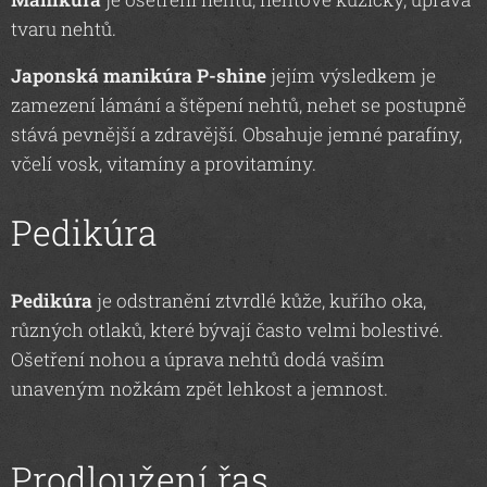
tvaru nehtů.
Japonská manikúra P-shine
jejím výsledkem je
zamezení lámání a štěpení nehtů, nehet se postupně
stává pevnější a zdravější. Obsahuje jemné parafíny,
včelí vosk, vitamíny a provitamíny.
Pedikúra
Pedikúra
je odstranění ztvrdlé kůže, kuřího oka,
různých otlaků, které bývají často velmi bolestivé.
Ošetření nohou a úprava nehtů dodá vaším
unaveným nožkám zpět lehkost a jemnost.
Prodloužení řas