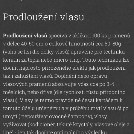
Prodloužení vlasu
Prodloužení vlasů
spočívá v aklikaci 100 ks pramenů
v délce 40-50 cm o celkové hmotnosti cca 50-80g
(váha se liší dle délky vlasů) upravené pro techniku
keratin za tepla nebo micro-ring. Touto technikou lze
docílit naprosto přirozeného efektu jak prodloužení
tak i zahuštění vlasů. Doplnění nebo opravu
vlasových pramenů absolvujte včas cca po 3-4
měsících, nebo dříve (dle rychlosti růstu přírodního
vlasu). Vlasy je nutno pravidelně česat kartáčem k
tomuto účelu určenému a v průběhu mytí vlasu či po
umytí ( nepoužívat ovocné šampony), vlasy
vyživovat (kodicionér, tekuté krystaly, vlasové oleje a
jiné) - jen tak docílíte optimálního výsledku